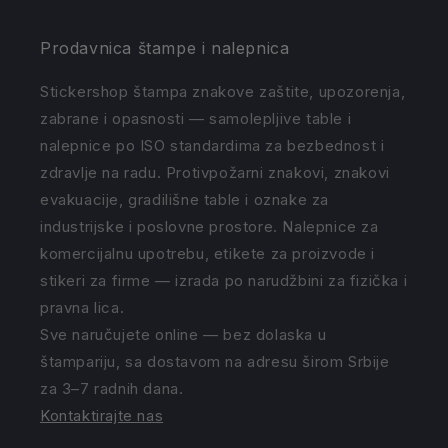
Prodavnica štampe i nalepnica
Stickershop štampa znakove zaštite, upozorenja,
zabrane i opasnosti — samolepljive table i
nalepnice po ISO standardima za bezbednost i
zdravlje na radu. Protivpožarni znakovi, znakovi
evakuacije, gradilišne table i oznake za
industrijske i poslovne prostore. Nalepnice za
komercijalnu upotrebu, etikete za proizvode i
stikeri za firme — izrada po narudžbini za fizička i
pravna lica.
Sve naručujete online — bez dolaska u
štampariju, sa dostavom na adresu širom Srbije
za 3–7 radnih dana.
Kontaktirajte nas