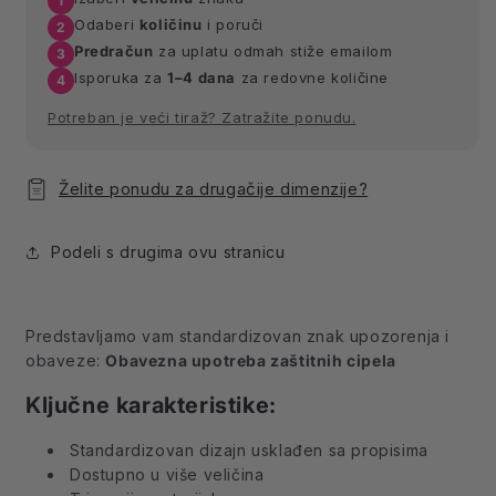
Odaberi
količinu
i poruči
Predračun
za uplatu odmah stiže emailom
Isporuka za
1–4 dana
za redovne količine
Potreban je veći tiraž? Zatražite ponudu.
Želite ponudu za drugačije dimenzije?
Podeli s drugima ovu stranicu
Predstavljamo vam standardizovan znak upozorenja i
obaveze:
Obavezna upotreba zaštitnih cipela
Ključne karakteristike:
Standardizovan dizajn usklađen sa propisima
Dostupno u više veličina