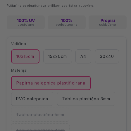
cena
Poštarina
se obračunava prilikom završetka kupovine.
100% UV
100%
Propisi
postojane
vodootporne
usklađeno
Veličina
10x15cm
15x20cm
A4
30x40
Materijal
Papirna nalepnica plastificirana
PVC nalepnica
Tablica plastična 3mm
Tablica plastična 5mm
Model
je
prodat
ili
Tablica plastična 8mm