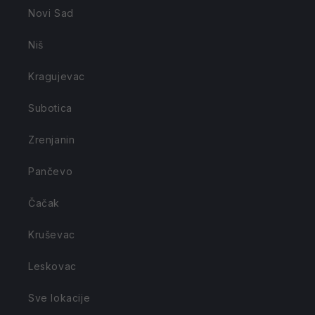
Novi Sad
Niš
Kragujevac
Subotica
Zrenjanin
Pančevo
Čačak
Kruševac
Leskovac
Sve lokacije