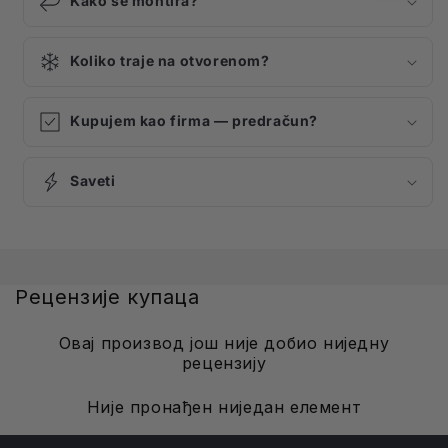
Kako se montira?
Koliko traje na otvorenom?
Kupujem kao firma — predračun?
Saveti
Рецензије купаца
Овај производ још није добио ниједну
рецензију
Није пронађен ниједан елемент