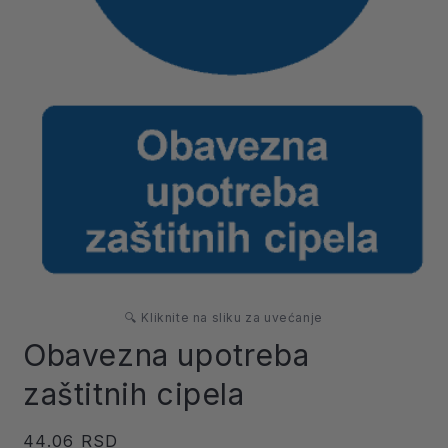
Otvori
medij
🔍 Kliknite na sliku za uvećanje
1
u
Obavezna upotreba
dijaloškom
prozoru
zaštitnih cipela
Redovna
44.06 RSD